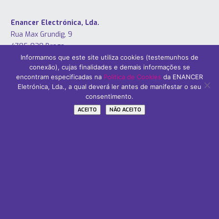
Enancer Electrónica, Lda.
Rua Max Grundig, 9
4705-820 Braga
Informamos que este site utiliza cookies (testemunhos de
PORTUGAL
conexão), cujas finalidades e demais informações se
Tel: +351 253 221 484
encontram especificadas na
Politica de Cookies
da ENANCER
Eletrónica, Lda., a qual deverá ler antes de manifestar o seu
consentimento.
ACEITO
NÃO ACEITO
Áreas Chaves
PT2020
Empregos