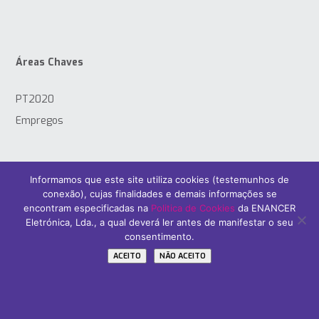
Áreas Chaves
PT2020
Empregos
Informamos que este site utiliza cookies (testemunhos de
conexão), cujas finalidades e demais informações se
Subscreva A Nossa Newsletter
encontram especificadas na
Politica de Cookies
da ENANCER
Name / Nome
Eletrónica, Lda., a qual deverá ler antes de manifestar o seu
consentimento.
ACEITO
NÃO ACEITO
Your email