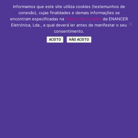
4705-820 Braga
Informamos que este site utiliza cookies (testemunhos de
PORTUGAL
conexão), cujas finalidades e demais informações se
Tel: +351 253 221 484
encontram especificadas na
Politica de Cookies
da ENANCER
Eletrónica, Lda., a qual deverá ler antes de manifestar o seu
consentimento.
ACEITO
NÃO ACEITO
Áreas Chaves
PT2020
Empregos
Subscreva A Nossa Newsletter
Name / Nome